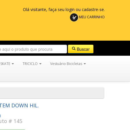
Olá visitante, faça seu login ou cadastre-se.
MEU CARRINHO
Buscar
SKATE
TRICICLO
Vestuário Bicicletas
TEM DOWN HIL.
a
uto # 145