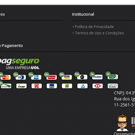
vos
Institucional
Política de Privacidade
Termos de Uso e Condições
e Pagamento
CNPJ: 04.3
Rua dos Ig
11-2561-
Desenvolv