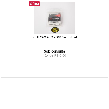
Componentes Bicicletas
Oferta
CADASTRE-SE
Componentes Moto
ATENDIMENTO
Componentes Skate
SKATE
PROTEÇÃO ARO 700/16mm ZÉFAL.
TRICICLO
Sob consulta
Vestuário Bicicletas
12x de R$ 0,00
Toda a Loja