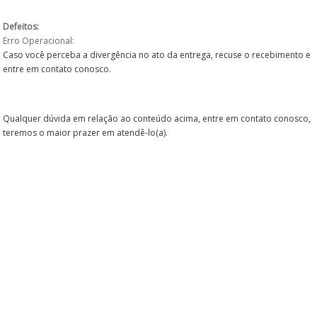
Componentes Bicicletas
CADASTRE-SE
Defeitos:
Componentes Moto
Erro Operacional:
Caso você perceba a divergência no ato da entrega, recuse o recebimento e
ATENDIMENTO
Componentes Skate
entre em contato conosco.
SKATE
Qualquer dúvida em relação ao conteúdo acima, entre em contato conosco,
TRICICLO
teremos o maior prazer em atendê-lo(a).
Vestuário Bicicletas
Toda a Loja