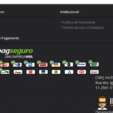
vos
Institucional
Política de Privacidade
Termos de Uso e Condições
e Pagamento
CNPJ: 04.3
Rua dos Ig
11-2561-
Desenvolv