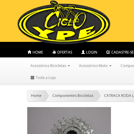
HOME
OFERTAS
LOGIN
CADASTRE-SE
Acessórios Bicicletas
Acessórios Moto
Compone
Toda a Loja
Home
Componentes Bicicletas
CATRACA RODA L