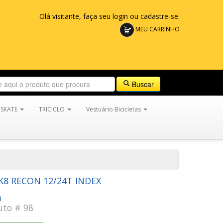
Olá visitante, faça seu login ou cadastre-se.
MEU CARRINHO
Buscar
SKATE
TRICICLO
Vestuário Bicicletas
K8 RECON 12/24T INDEX
a
uto # 98