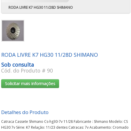
Componentes Bicicletas
RODA LIVRE K7 HG30 11/28D SHIMANO
CADASTRE-SE
Componentes Moto
ATENDIMENTO
Componentes Skate
SKATE
TRICICLO
RODA LIVRE K7 HG30 11/28D SHIMANO
Vestuário Bicicletas
Sob consulta
Cód. do Produto # 90
Toda a Loja
Solicitar mais informações
Detalhes do Produto
Catraca Cassete Shimano Cs-hg30-7v 11/28 Fabricante : Shimano Modelo: CS
HG30 7v Série: K7 Relação: 11/23 dentes Catracas: 7v Acabamento: Cromado